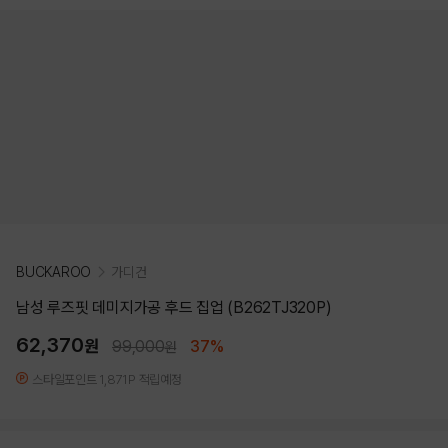
BUCKAROO
가디건
남성 루즈핏 데미지가공 후드 집업 (B262TJ320P)
62,370
원
99,000
37%
원
스타일포인트 1,871P 적립예정