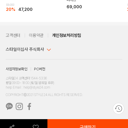
59,000
69,000
20%
47,200
고객센터
이용약관
개인정보처리방침
스타일이십사 주식회사
대표이사 : 임동환, 김지원
사업자정보확인
PC버전
주소 : 서울시 강남구 논현로 633, 6층 (논현동, 한세엠케이빌딩)
사업자등록번호 : 116-81-32499
스타일24 고객센터 1544-5336
평일 09:00~ 18:00 (토/일/공휴일 휴무)
통신판매업신고번호 : 제 2024-서울강남-04239
help Email : help@style24.com
개인정보보호책임자 : 배기영
COPYRIGHTⓒ2021 STYLE24 ALL RIGHTS RESERVED.
호스팅 서비스 : 스타일이십사㈜
고객센터 1544-5336(평일 09:00~ 18:00 토/일/공휴일 휴무)
구매하기