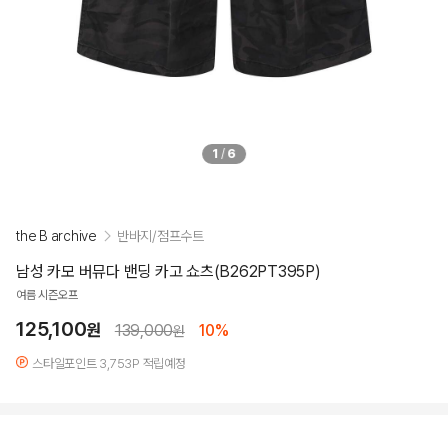
1
/
6
the B archive
반바지/점프수트
남성 카모 버뮤다 밴딩 카고 쇼츠(B262PT395P)
여름 시즌오프
125,100
원
139,000
10%
원
스타일포인트 3,753P 적립예정