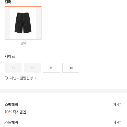
컬러
블랙
사이즈
71
76
81
86
재입고 알림 신청
쇼핑혜택
자세히
10%
즉시할인
카드혜택
자세히