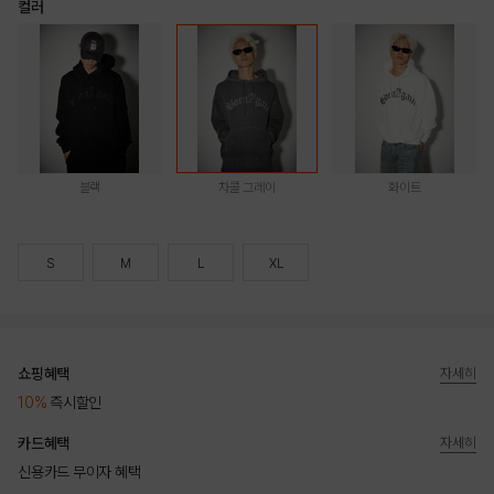
컬러
블랙
차콜 그레이
화이트
S
M
L
XL
쇼핑혜택
자세히
10%
즉시할인
카드혜택
자세히
신용카드 무이자 혜택