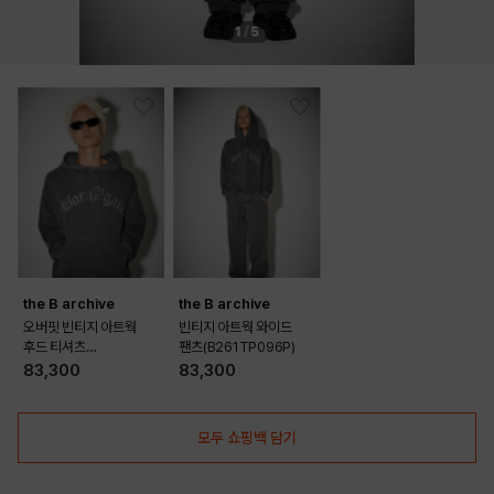
1
/
5
the B archive
the B archive
오버핏 빈티지 아트웍
빈티지 아트웍 와이드
후드 티셔츠
팬츠(B261TP096P)
(B261TS092P)
83,300
83,300
모두 쇼핑백 담기