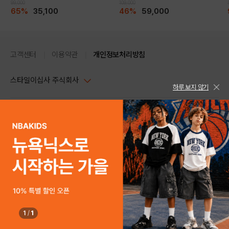
99,000
109,000
65%
35,100
46%
59,000
고객센터
이용약관
개인정보처리방침
스타일이십사 주식회사
하루 보지 않기
대표이사 : 임동환, 김지원
사업자정보확인
PC버전
주소 : 서울시 강남구 논현로 633, 6층 (논현동, 한세엠케이빌딩)
사업자등록번호 : 116-81-32499
스타일24 고객센터 1544-5336
평일 09:00~ 18:00 (토/일/공휴일 휴무)
통신판매업신고번호 : 제 2024-서울강남-04239
help Email : help@style24.com
개인정보보호책임자 : 배기영
COPYRIGHTⓒ2021 STYLE24 ALL RIGHTS RESERVED.
호스팅 서비스 : 스타일이십사㈜
고객센터 1544-5336(평일 09:00~ 18:00 토/일/공휴일 휴무)
1
/
1
구매하기