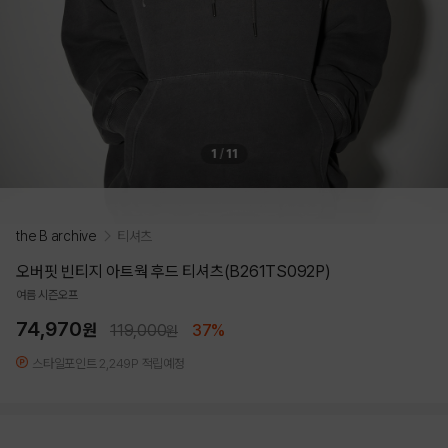
1
/
11
the B archive
티셔츠
오버핏 빈티지 아트웍 후드 티셔츠(B261TS092P)
여름 시즌오프
74,970
원
119,000
37%
원
스타일포인트 2,249P 적립예정