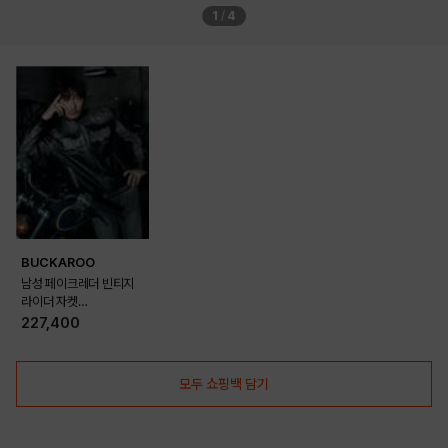
1
/
4
BUCKAROO
남성 페이크레더 빈티지
라이더 자켓
(B261LI121P)
227,400
모두 쇼핑백 담기