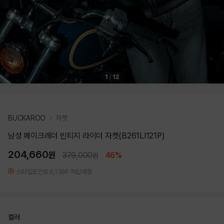
1
/
12
BUCKAROO
자켓
남성 페이크레더 빈티지 라이더 자켓(B261LI121P)
204,660
원
379,000
46%
원
스타일포인트 6,139P 적립예정
컬러