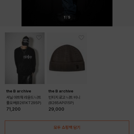
1
/
5
the B archive
the B archive
셔닐 아트웍 라운드 니트
빈티지 로고 니트 비니
풀오버(B261KT295P)
(B265AP015P)
71,200
29,000
모두 쇼핑백 담기