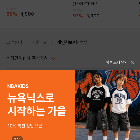
(T184Z1194P)
39,900
59,900
88%
4,900
93%
3,900
고객센터
이용약관
개인정보처리방침
스타일이십사 주식회사
하루 보지 않기
대표이사 : 임동환, 김지원
사업자정보확인
PC버전
주소 : 서울시 강남구 논현로 633, 6층 (논현동, 한세엠케이빌딩)
사업자등록번호 : 116-81-32499
스타일24 고객센터 1544-5336
평일 09:00~ 18:00 (토/일/공휴일 휴무)
통신판매업신고번호 : 제 2024-서울강남-04239
help Email : help@style24.com
개인정보보호책임자 : 배기영
COPYRIGHTⓒ2021 STYLE24 ALL RIGHTS RESERVED.
호스팅 서비스 : 스타일이십사㈜
고객센터 1544-5336(평일 09:00~ 18:00 토/일/공휴일 휴무)
1
/
1