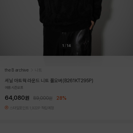
1
/
14
the B archive
니트
셔닐 아트웍 라운드 니트 풀오버(B261KT295P)
여름 시즌오프
64,080
원
89,000
28%
원
스타일포인트 1,922P 적립예정