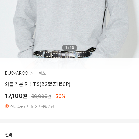
1
/
13
BUCKAROO
티셔츠
와플 기본 R넥 TS(B255Z1150P)
17,100
원
39,000
56%
원
스타일포인트 513P 적립예정
컬러