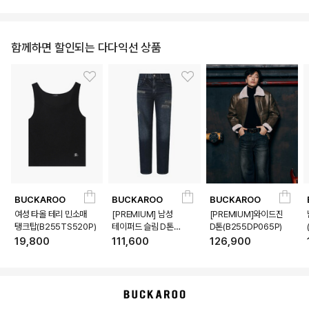
함께하면 할인되는 다다익선 상품
BUCKAROO
BUCKAROO
BUCKAROO
여성 타올 테리 민소매
[PREMIUM] 남성
[PREMIUM]와이드진
탱크탑(B255TS520P)
테이퍼드 슬림 D톤
D톤(B255DP065P)
(B255DP160P)
19,800
111,600
126,900
상품상세정보