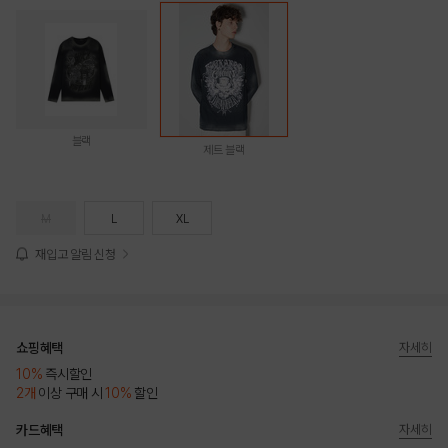
블랙
제트 블랙
M
L
XL
재입고 알림 신청
쇼핑혜택
자세히
10%
즉시할인
2개
이상 구매 시
10%
할인
카드혜택
자세히