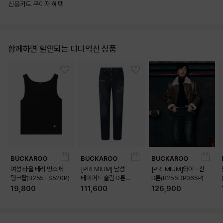
신용카드 무이자 혜택
함께하면 할인되는 다다익선 상품
BUCKAROO
BUCKAROO
BUCKAROO
여성 타올 테리 민소매
[PREMIUM] 남성
[PREMIUM]와이드진
탱크탑(B255TS520P)
테이퍼드 슬림 D톤
D톤(B255DP065P)
(B255DP160P)
19,800
111,600
126,900
상품상세정보