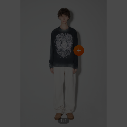
DETAILS
1
/
1