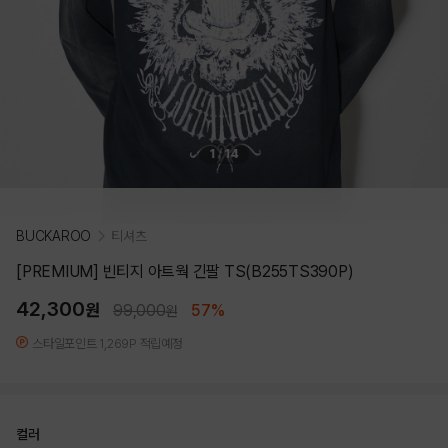
1
/
14
BUCKAROO
티셔츠
[PREMIUM] 빈티지 아트웍 긴팔 TS(B255TS390P)
42,300
원
99,000
57%
원
스타일포인트 1,269P 적립예정
컬러