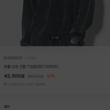
1
/
12
BUCKAROO
티셔츠
와플 다잉 긴팔 TS(B255TS310P)
42,300
원
99,000
57%
원
스타일포인트 1,269P 적립예정
컬러