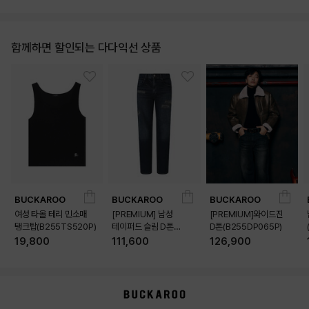
함께하면 할인되는 다다익선 상품
BUCKAROO
BUCKAROO
BUCKAROO
여성 타올 테리 민소매
[PREMIUM] 남성
[PREMIUM]와이드진
탱크탑(B255TS520P)
테이퍼드 슬림 D톤
D톤(B255DP065P)
(B255DP160P)
19,800
111,600
126,900
상품상세정보