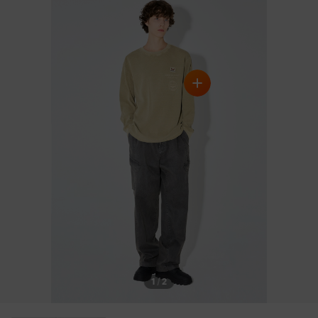
DETAILS
1
/
2