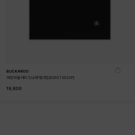
BUCKAROO
여성 타올 테리 민소매 탱크탑(B255TS520P)
19,800
상품상세정보