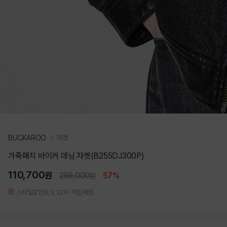
BUCKAROO
자켓
가죽패치 바이커 데님 자켓(B255DJ300P)
110,700
원
259,000
57%
원
스타일포인트 3,321P 적립예정