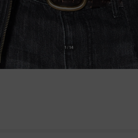
1
/
14