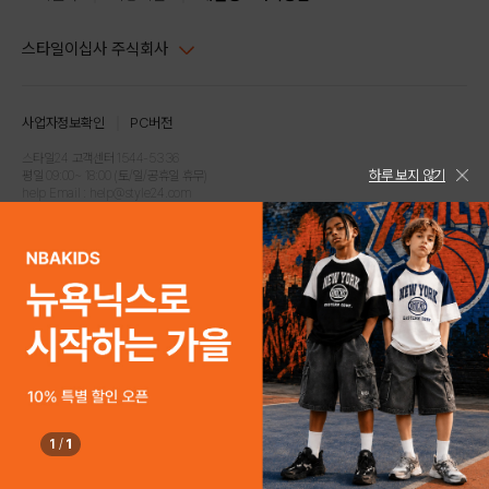
스타일이십사 주식회사
대표이사 : 임동환, 김지원
사업자정보확인
PC버전
주소 : 서울시 강남구 논현로 633, 6층 (논현동, 한세엠케이빌딩)
사업자등록번호 : 116-81-32499
스타일24 고객센터 1544-5336
하루 보지 않기
평일 09:00~ 18:00 (토/일/공휴일 휴무)
통신판매업신고번호 : 제 2024-서울강남-04239
help Email : help@style24.com
개인정보보호책임자 : 배기영
COPYRIGHTⓒ2021 STYLE24 ALL RIGHTS RESERVED.
호스팅 서비스 : 스타일이십사㈜
고객센터 1544-5336(평일 09:00~ 18:00 토/일/공휴일 휴무)
1
/
1