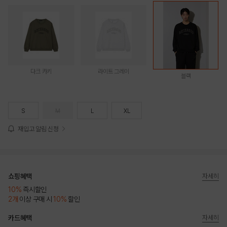
다크 카키
라이트 그레이
블랙
S
M
L
XL
재입고 알림 신청
쇼핑혜택
자세히
10%
즉시할인
2개
이상 구매 시
10%
할인
카드혜택
자세히