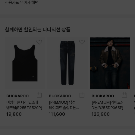
신용카드 무이자 혜택
함께하면 할인되는 다다익선 상품
BUCKAROO
BUCKAROO
BUCKAROO
여성 타올 테리 민소매
[PREMIUM] 남성
[PREMIUM]와이드진
탱크탑(B255TS520P)
테이퍼드 슬림 D톤
D톤(B255DP065P)
(B255DP160P)
19,800
111,600
126,900
상품상세정보