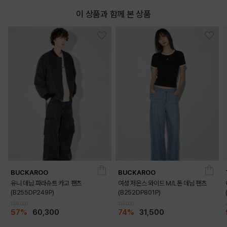
이 상품과 함께 본 상품
BUCKAROO
BUCKAROO
유니 데님 파라슈트 카고 팬츠
여성 저온스 와이드 M/L톤 데님 팬츠
(B255DP249P)
(B252DP801P)
139,000
119,000
57%
60,300
74%
31,500