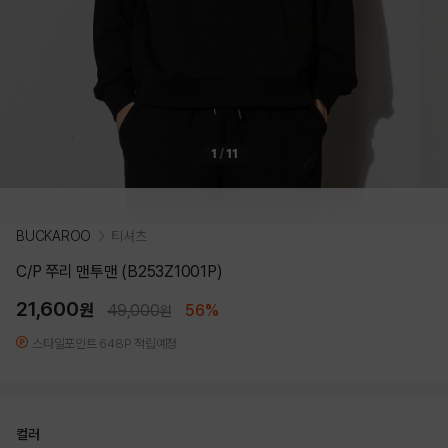
1
/
11
BUCKAROO
티셔츠
C/P 쭈리 맨투맨 (B253Z1001P)
21,600
원
49,000
56%
원
스타일포인트 648P 적립예정
컬러