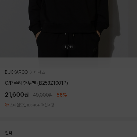
1
/
11
BUCKAROO
티셔츠
C/P 쭈리 맨투맨 (B253Z1001P)
21,600
원
49,000
56%
원
스타일포인트 648P 적립예정
컬러