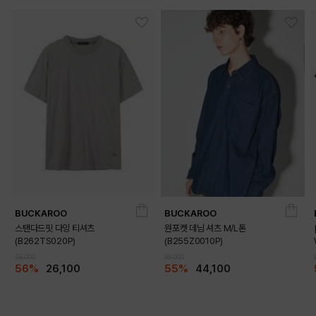
BUCKAROO
BUCKAROO
스탠다드핏 다잉 티셔츠
원포켓 데님 셔츠 M/L톤
(B262TS020P)
(B255Z0010P)
59,000
99,000
56%
26,100
55%
44,100