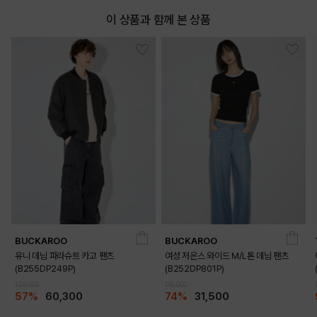
이 상품과 함께 본 상품
BUCKAROO
BUCKAROO
유니 데님 파라슈트 카고 팬츠
여성 저온스 와이드 M/L톤 데님 팬츠
(B255DP249P)
(B252DP801P)
139,000
119,000
57%
60,300
74%
31,500