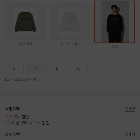
다크 카키
라이트 그레이
블랙
S
M
L
XL
재입고 알림 신청
쇼핑혜택
자세히
10%
즉시할인
2개
이상 구매 시
10%
할인
카드혜택
자세히