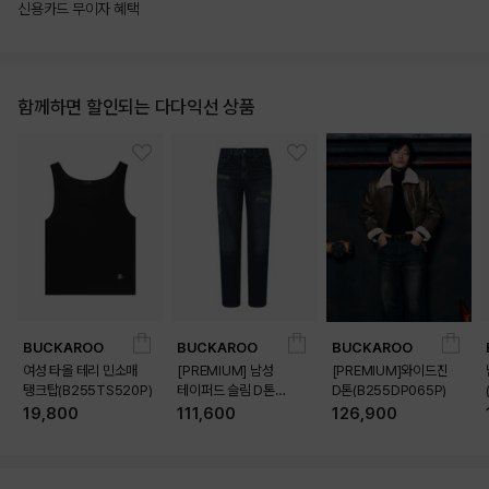
신용카드 무이자 혜택
함께하면 할인되는 다다익선 상품
BUCKAROO
BUCKAROO
BUCKAROO
여성 타올 테리 민소매
[PREMIUM] 남성
[PREMIUM]와이드진
탱크탑(B255TS520P)
테이퍼드 슬림 D톤
D톤(B255DP065P)
(B255DP160P)
19,800
111,600
126,900
상품상세정보