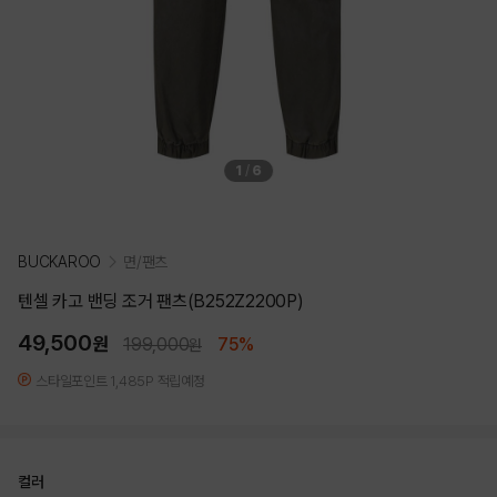
1
/
6
BUCKAROO
면/팬츠
텐셀 카고 밴딩 조거 팬츠(B252Z2200P)
49,500
원
199,000
75%
원
스타일포인트 1,485P 적립예정
컬러