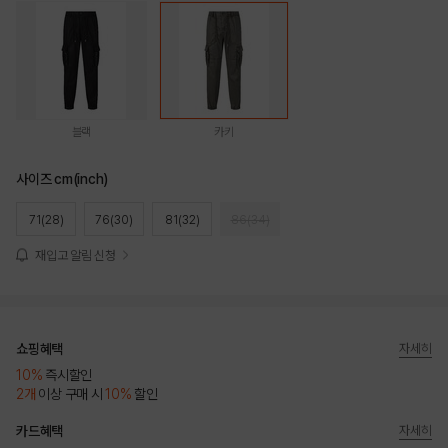
블랙
카키
사이즈 cm(inch)
71(28)
76(30)
81(32)
86(34)
재입고 알림 신청
쇼핑혜택
자세히
10%
즉시할인
2개
이상 구매 시
10%
할인
카드혜택
자세히