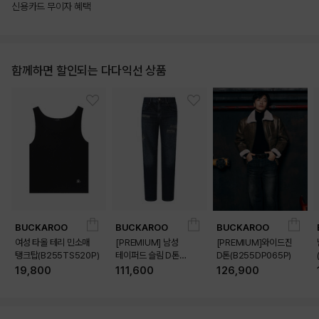
신용카드 무이자 혜택
함께하면 할인되는 다다익선 상품
BUCKAROO
BUCKAROO
BUCKAROO
여성 타올 테리 민소매
[PREMIUM] 남성
[PREMIUM]와이드진
탱크탑(B255TS520P)
테이퍼드 슬림 D톤
D톤(B255DP065P)
(B255DP160P)
19,800
111,600
126,900
상품상세정보