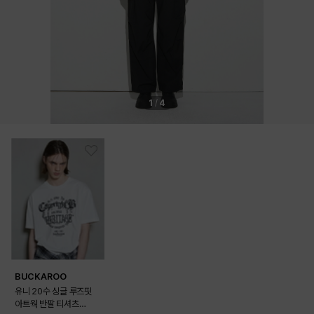
1
/
4
BUCKAROO
유니 20수 싱글 루즈핏
아트웍 반팔 티셔츠