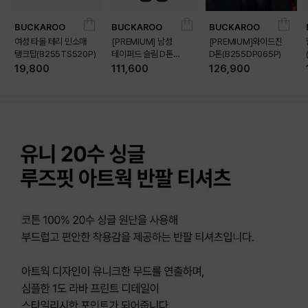
BUCKAROO
BUCKAROO
BUCKAROO
여성 타올 테리 민소매
[PREMIUM] 남성
[PREMIUM]와이드진
탱크탑(B255TS520P)
테이퍼드 슬림 D톤
D톤(B255DP065P)
(B255DP160P)
19,800
111,600
126,900
상품상세정보