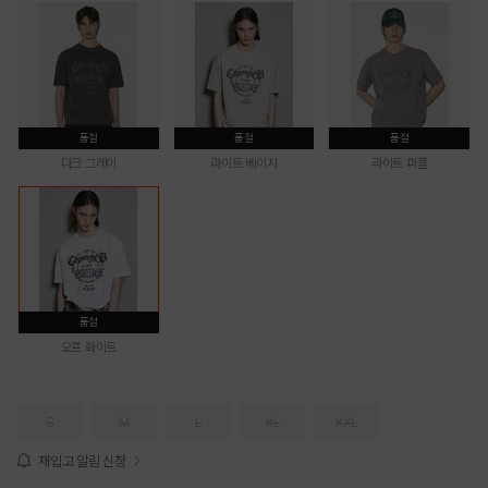
품절
품절
품절
다크 그레이
라이트 베이지
라이트 퍼플
품절
오프 화이트
S
M
L
XL
XXL
재입고 알림 신청