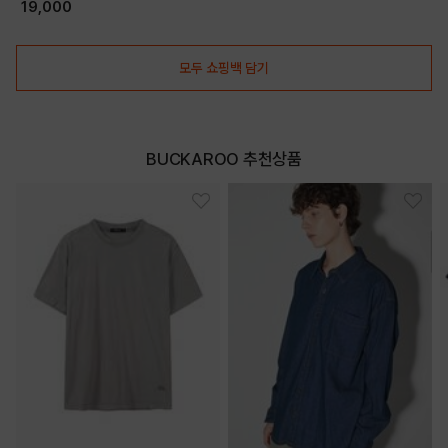
(B252Z1012P)
19,000
모두 쇼핑백 담기
BUCKAROO 추천상품