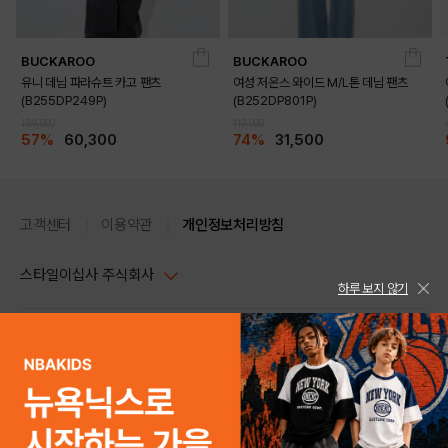
BUCKAROO
BUCKAROO
유니 데님 파라슈트 카고 팬츠
여성 저온스 와이드 M/L톤 데님 팬츠
(B255DP249P)
(B252DP801P)
139,000
119,000
57%
60,300
74%
31,500
고객센터
이용약관
개인정보처리방침
스타일이십사 주식회사
하루 보지 않기
대표이사 : 임동환, 김지원
사업자정보확인
PC버전
주소 : 서울시 강남구 논현로 633, 6층 (논현동, 한세엠케이빌딩)
사업자등록번호 : 116-81-32499
스타일24 고객센터 1544-5336
평일 09:00~ 18:00 (토/일/공휴일 휴무)
통신판매업신고번호 : 제 2024-서울강남-04239
help Email : help@style24.com
개인정보보호책임자 : 배기영
COPYRIGHTⓒ2021 STYLE24 ALL RIGHTS RESERVED.