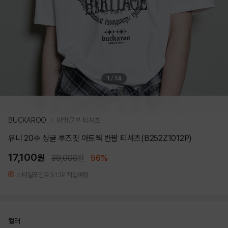
1
/
14
BUCKAROO
반팔/7부 티셔츠
유니 20수 싱글 루즈핏 아트웍 반팔 티셔츠(B252Z1012P)
17,100
원
39,000
56%
원
스타일포인트 513P 적립예정
컬러