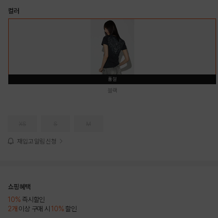
컬러
품절
블랙
XS
S
M
재입고 알림 신청
쇼핑혜택
10%
즉시할인
2개
이상 구매 시
10%
할인