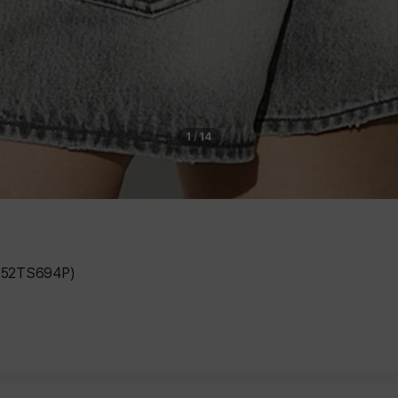
1
/
14
52TS694P)