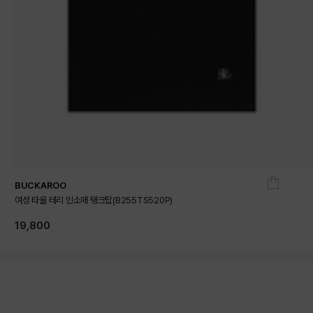
BUCKAROO
여성 타올 테리 민소매 탱크탑(B255TS520P)
19,800
상품상세정보