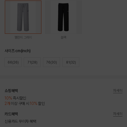
멜란지 그레이
블랙
사이즈 cm(inch)
66(26)
71(28)
76(30)
81(32)
쇼핑혜택
자세히
10%
즉시할인
2개
이상 구매 시
10%
할인
카드혜택
자세히
신용카드 무이자 혜택