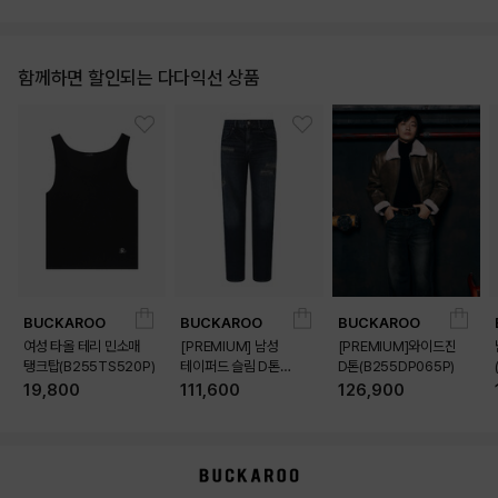
함께하면 할인되는 다다익선 상품
BUCKAROO
BUCKAROO
BUCKAROO
여성 타올 테리 민소매
[PREMIUM] 남성
[PREMIUM]와이드진
탱크탑(B255TS520P)
테이퍼드 슬림 D톤
D톤(B255DP065P)
(B255DP160P)
19,800
111,600
126,900
상품상세정보