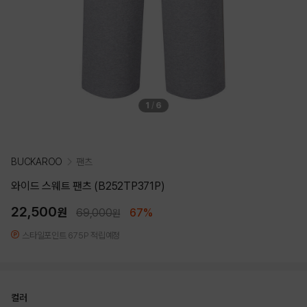
1
/
6
BUCKAROO
팬츠
와이드 스웨트 팬츠 (B252TP371P)
22,500
원
69,000
67%
원
스타일포인트 675P 적립예정
컬러