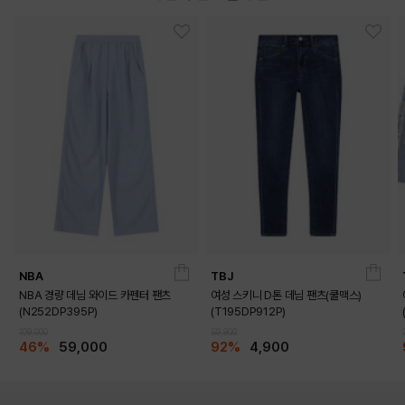
NBA
TBJ
NBA 경량 데님 와이드 카펜터 팬츠
여성 스키니 D톤 데님 팬츠(쿨맥스)
(N252DP395P)
(T195DP912P)
109,000
59,900
46%
59,000
92%
4,900