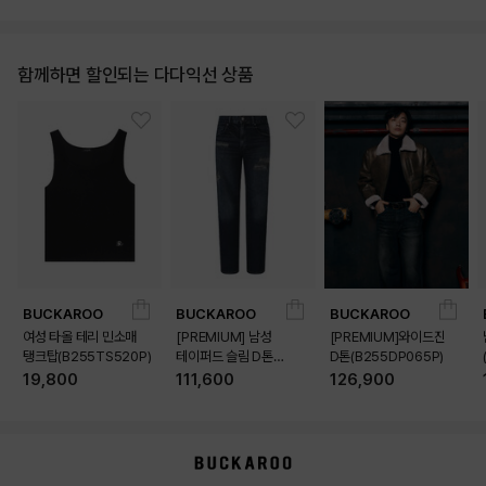
함께하면 할인되는 다다익선 상품
BUCKAROO
BUCKAROO
BUCKAROO
여성 타올 테리 민소매
[PREMIUM] 남성
[PREMIUM]와이드진
탱크탑(B255TS520P)
테이퍼드 슬림 D톤
D톤(B255DP065P)
(B255DP160P)
19,800
111,600
126,900
상품상세정보