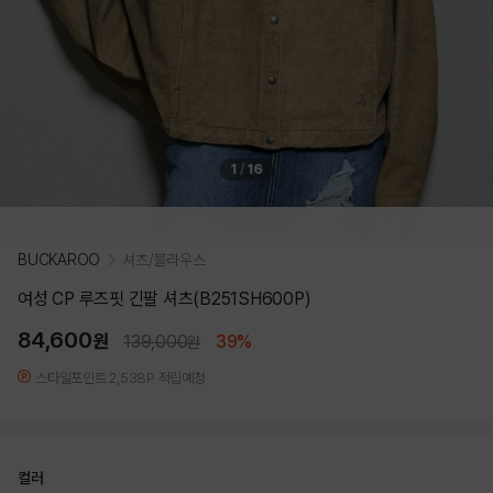
1
/
16
BUCKAROO
셔츠/블라우스
여성 CP 루즈핏 긴팔 셔츠(B251SH600P)
84,600
원
139,000
39%
원
스타일포인트 2,538P 적립예정
컬러