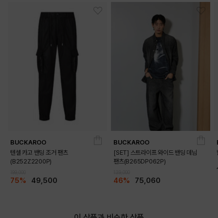
BUCKAROO
BUCKAROO
텐셀 카고 밴딩 조거 팬츠
[SET] 스트라이프 와이드 밴딩 데님
(B252Z2200P)
팬츠(B265DP062P)
199,000
139,000
75%
49,500
46%
75,060
이 상품과 비슷한 상품