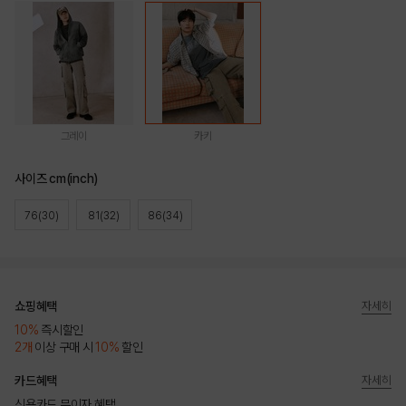
그레이
카키
사이즈 cm(inch)
76(30)
81(32)
86(34)
쇼핑혜택
자세히
10%
즉시할인
2개
이상 구매 시
10%
할인
카드혜택
자세히
신용카드 무이자 혜택