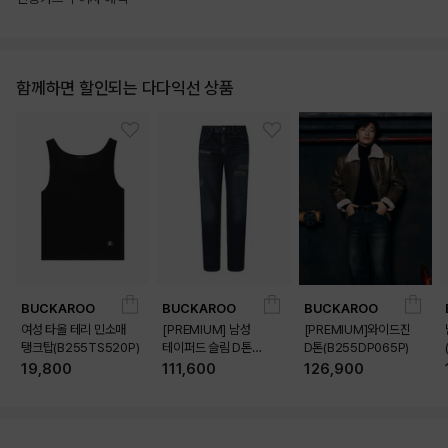
함께하면 할인되는 다다익선 상품
BUCKAROO
BUCKAROO
BUCKAROO
여성 타올 테리 민소매
[PREMIUM] 남성
[PREMIUM]와이드진
탱크탑(B255TS520P)
테이퍼드 슬림 D톤
D톤(B255DP065P)
(B255DP160P)
19,800
111,600
126,900
상품상세정보