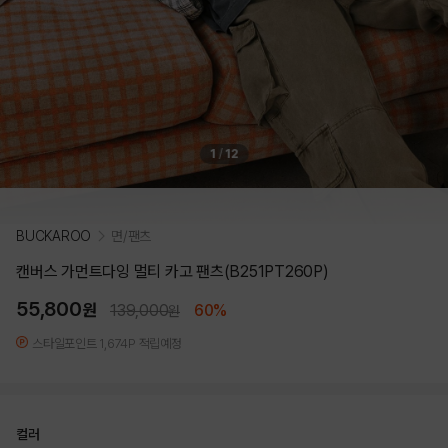
1
/
12
BUCKAROO
면/팬츠
캔버스 가먼트다잉 멀티 카고 팬츠(B251PT260P)
55,800
원
139,000
60%
원
스타일포인트 1,674P 적립예정
컬러