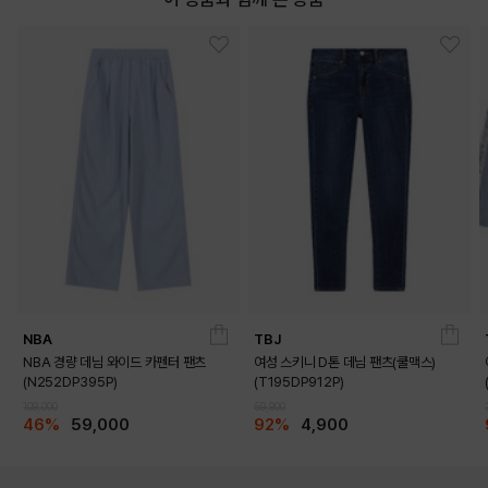
NBA
TBJ
NBA 경량 데님 와이드 카펜터 팬츠
여성 스키니 D톤 데님 팬츠(쿨맥스)
(N252DP395P)
(T195DP912P)
109,000
59,900
46%
59,000
92%
4,900