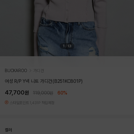
1
/
13
BUCKAROO
가디건
여성 R/P Y넥 니트 가디건(B251KC801P)
47,700
원
119,000
60%
원
스타일포인트 1,431P 적립예정
컬러