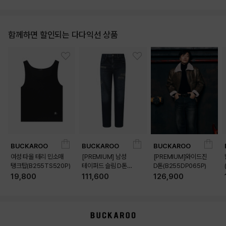
함께하면 할인되는 다다익선 상품
BUCKAROO
BUCKAROO
BUCKAROO
여성 타올 테리 민소매
[PREMIUM] 남성
[PREMIUM]와이드진
탱크탑(B255TS520P)
테이퍼드 슬림 D톤
D톤(B255DP065P)
(B255DP160P)
19,800
111,600
126,900
상품상세정보