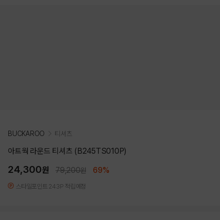
BUCKAROO
티셔츠
아트웍 라운드 티셔츠 (B245TS010P)
24,300
원
79,200
69%
원
스타일포인트 243P 적립예정