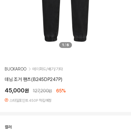
1
/
6
BUCKAROO
테이퍼드/배기/기타
데님 조거 팬츠(B245DP247P)
45,000
원
127,200
65%
원
스타일포인트 450P 적립예정
컬러