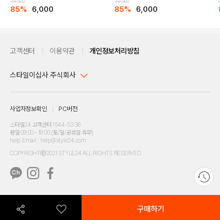
39,900
39,900
85%
6,000
85%
6,000
고객센터
이용약관
개인정보처리방침
스타일이십사 주식회사
대표이사 : 임동환, 김지원
데님 조거 팬츠(B245DP247P)
사업자정보확인
PC버전
주소 : 서울시 강남구 논현로 633, 6층 (논현동, 한세엠케이빌딩)
사업자등록번호 : 116-81-32499
스타일24 고객센터 1544-5336
2024 SPRING NEW STYLE
평일 09:00~ 18:00 (토/일/공휴일 휴무)
데님 조거 팬츠(B245DP247P)
통신판매업신고번호 : 제 2024-서울강남-04239
help Email : help@style24.com
개인정보보호책임자 : 배기영
COPYRIGHTⓒ2021 STYLE24 ALL RIGHTS RESERVED.
* 활동성이 뛰어난 소재를 사용한 밴딩 스타일의 절개 디테일을 넣은 슬림 조거팬츠
호스팅 서비스 : 스타일이십사㈜
미드톤의 인디고 데님, 워시드한 블랙 데님의 캣, 브러쉬디테일이 가미된 밴딩배기
팬츠
고객센터 1544-5336(평일 09:00~ 18:00 토/일/공휴일 휴무)
-슬림 조거핏 데님 팬츠
-뒷주머니 버커루 바지모양로고 자수 디테일
구매하기
-고급스러운 캔톤, 리벳, YKK 등 부자재 사용