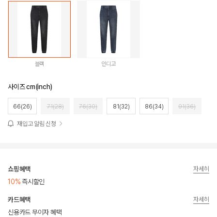
블랙
인디고
사이즈 cm(inch)
66(26)
71(28)
76(30)
81(32)
86(34)
91(36)
재입고 알림 신청
쇼핑혜택
자세히
10%
즉시할인
카드혜택
자세히
신용카드 무이자 혜택