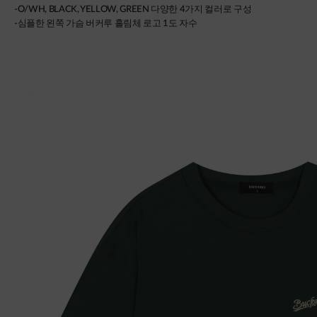
-O/WH, BLACK, YELLOW, GREEN 다양한 4가지 컬러로 구성
-심플한 왼쪽 가슴 버커루 흘림체 로고 1도 자수