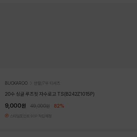
BUCKAROO
반팔/7부 티셔츠
20수 싱글 루즈핏 자수로고 TS(B242Z1015P)
9,000
원
49,000
82%
원
스타일포인트 90P 적립예정