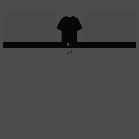
품절
블랙