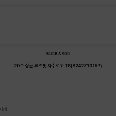
20수 싱글 루즈핏 자수로고 TS(B242Z1015P)
) 활용