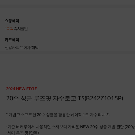
쇼핑혜택
10%
즉시할인
카드혜택
신용카드 무이자 혜택
상품상세정보
2024 NEW STYLE
20수 싱글 루즈핏 자수로고 TS(B242Z1015P)
*
가볍고 소프트한 20수 싱글을 활용한 베이직 1도 자수 티셔츠.
-기존 버커루에서 사용하던 소재보다 가벼운 NEW 20수 싱글 개발 원단 (200g
-세미 루즈 핏 (단독)