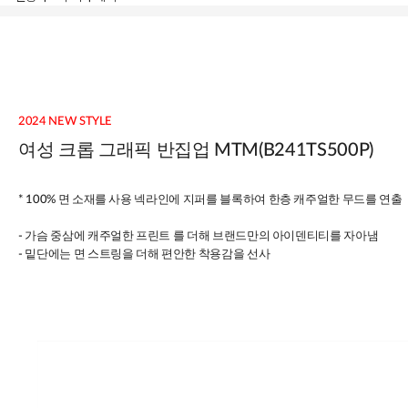
상품상세정보
2024 NEW STYLE
여성 크롭 그래픽 반집업 MTM(B241TS500P)
*
100% 면 소재를 사용 넥라인에 지퍼를 블록하여 한층 캐주얼한 무드를 연출
- 가슴 중삼에 캐주얼한 프린트 를 더해 브랜드만의 아이덴티티를 자아냄
- 밑단에는 면 스트링을 더해 편안한 착용감을 선사