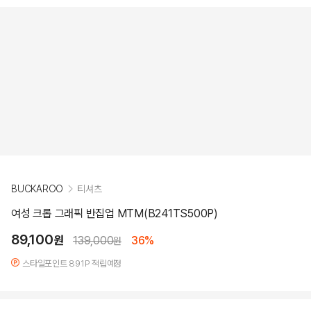
BUCKAROO
티셔츠
여성 크롭 그래픽 반집업 MTM(B241TS500P)
89,100
원
139,000
36%
원
스타일포인트 891P 적립예정