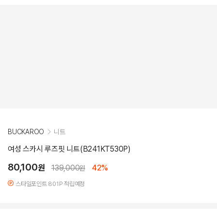
BUCKAROO
니트
여성 스카시 루즈핏 니트(B241KT530P)
80,100
원
139,000
42%
원
스타일포인트 801P 적립예정