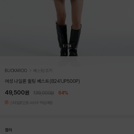
1
/
14
BUCKAROO
베스트/조끼
여성 나일론 퀼팅 베스트(B241JP500P)
49,500
원
139,000
64%
원
스타일포인트 495P 적립예정
컬러