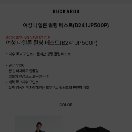
상품상세정보
여성 나일론 퀼팅 베스트(B241JP500P)
2024 SPRING NEW STYLE
여성 나일론 퀼팅 베스트(B241JP500P)
* 자수 로고 포인트가 들어간 경량 퀼팅 베스트
- 겉감 N100
- 끝 랍빠처리로 깔끔함
- 벨보아 안감으로 보온성 우수
- 배색 로고자수 포인트
- 살짝 위쪽에 위치에해있는 포켓으로 활용도의 편안함 강조
COLOR