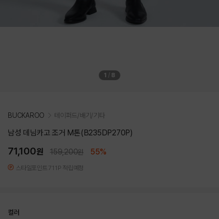
1
/
8
BUCKAROO
테이퍼드/배기/기타
남성 데님카고 조거 M톤(B235DP270P)
71,100
원
159,200
55%
원
스타일포인트 711P 적립예정
컬러