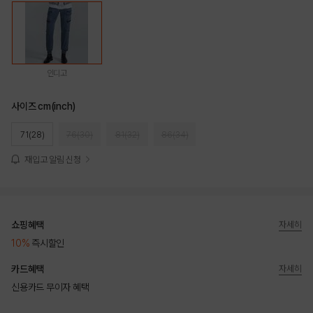
인디고
사이즈 cm(inch)
71(28)
76(30)
81(32)
86(34)
재입고 알림 신청
쇼핑혜택
자세히
10%
즉시할인
카드혜택
자세히
신용카드 무이자 혜택