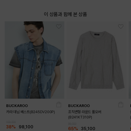
이 상품과 함께 본 상품
BUCKAROO
BUCKAROO
카라 데님 베스트(B245DV200P)
조직변형 라운드 풀오버
(B241KT310P)
159,000
99,000
38%
98,100
65%
35,100