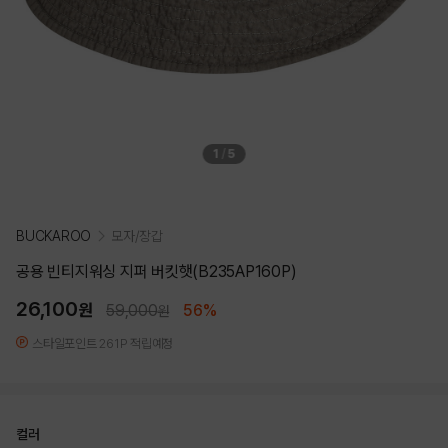
1
/
5
BUCKAROO
모자/장갑
공용 빈티지워싱 지퍼 버킷햇(B235AP160P)
26,100
원
59,000
56%
원
스타일포인트 261P 적립예정
컬러