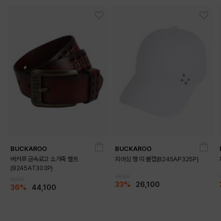
BUCKAROO
BUCKAROO
버커루 금속로고 소가죽 벨트
피어싱 챙 띠 볼캡(B245AP325P)
(B245AT303P)
39,000
69,000
33%
26,100
36%
44,100