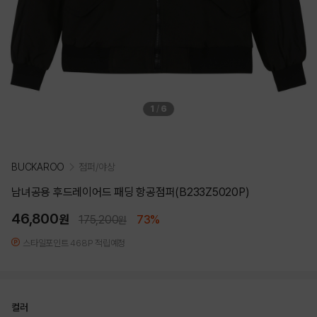
1
/
6
BUCKAROO
점퍼/야상
남녀공용 후드레이어드 패딩 항공점퍼(B233Z5020P)
46,800
원
175,200
73%
원
스타일포인트 468P 적립예정
컬러