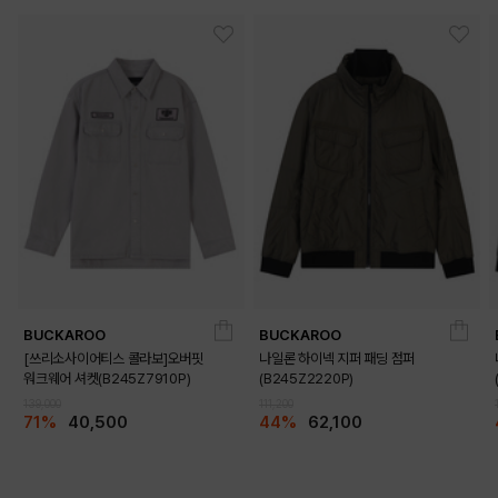
BUCKAROO
BUCKAROO
[쓰리소사이어티스 콜라보]오버핏
나일론 하이넥 지퍼 패딩 점퍼
워크웨어 셔켓(B245Z7910P)
(B245Z2220P)
139,000
111,200
71%
40,500
44%
62,100
DETAILS