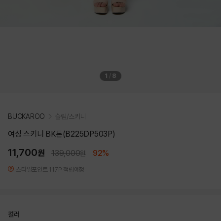
1
/
8
BUCKAROO
슬림/스키니
여성 스키니 BK톤(B225DP503P)
11,700
원
139,000
92%
원
스타일포인트 117P 적립예정
컬러