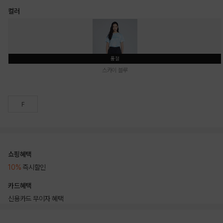
컬러
품절
스카이 블루
F
쇼핑혜택
10%
즉시할인
카드혜택
신용카드 무이자 혜택
상품상세정보