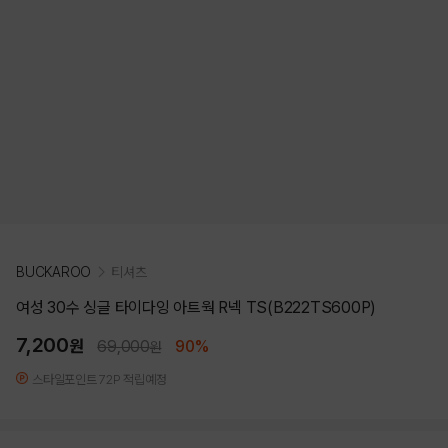
BUCKAROO
티셔츠
여성 30수 싱글 타이다잉 아트웍 R넥 TS(B222TS600P)
7,200
원
69,000
90%
원
스타일포인트 72P 적립예정