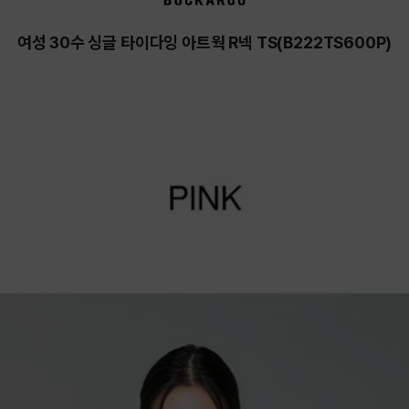
여성 30수 싱글 타이다잉 아트웍 R넥 TS(B222TS600P)