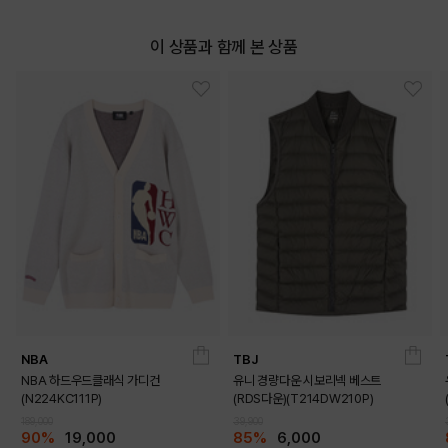
이 상품과 함께 본 상품
NBA
TBJ
NBA 하드우드클래식 가디건
유니 경량다운 시보리넥 베스트
(N224KC111P)
(RDS다운)(T214DW210P)
189,000
39,900
90%
19,000
85%
6,000