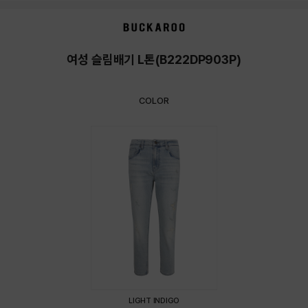
상품상세정보
여성 슬림배기 L톤(B222DP903P)
COLOR
LIGHT INDIGO