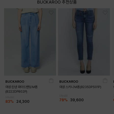
BUCKAROO 추천상품
DETAILS
BUCKAROO
BUCKAROO
여성 린넨 와이드밴딩 M톤
여성 스키니 M톤(B235DP501P)
(B222DP802P)
179,000
139,000
78%
39,600
83%
24,300