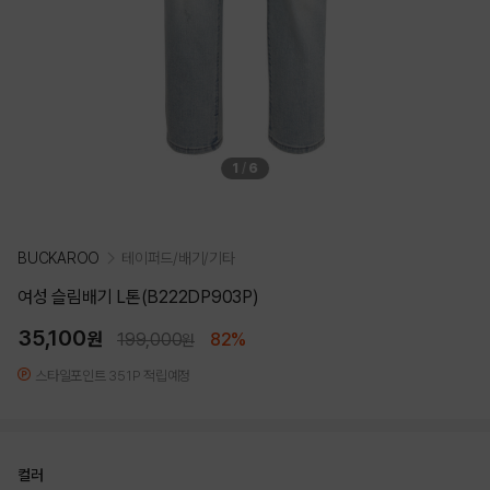
1
/
6
BUCKAROO
테이퍼드/배기/기타
여성 슬림배기 L톤(B222DP903P)
35,100
원
199,000
82%
원
스타일포인트 351P 적립예정
컬러