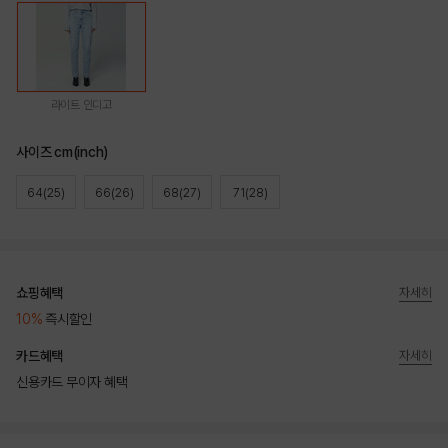
라이트 인디고
사이즈 cm(inch)
64(25)
66(26)
68(27)
71(28)
쇼핑혜택
자세히
10%
즉시할인
카드혜택
자세히
신용카드 무이자 혜택
상품상세정보