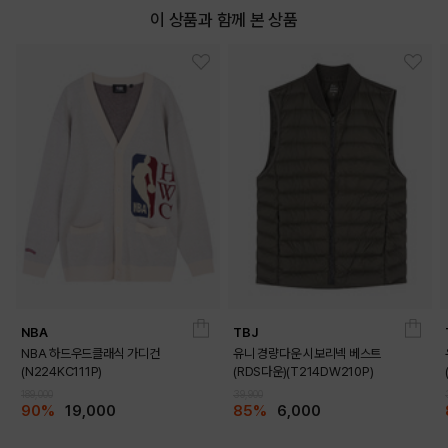
이 상품과 함께 본 상품
NBA
TBJ
NBA 하드우드클래식 가디건
유니 경량다운 시보리넥 베스트
(N224KC111P)
(RDS다운)(T214DW210P)
189,000
39,900
90%
19,000
85%
6,000