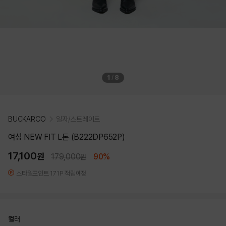
1
/
8
BUCKAROO
일자/스트레이트
여성 NEW FIT L톤 (B222DP652P)
17,100
원
179,000
90%
원
스타일포인트 171P 적립예정
컬러