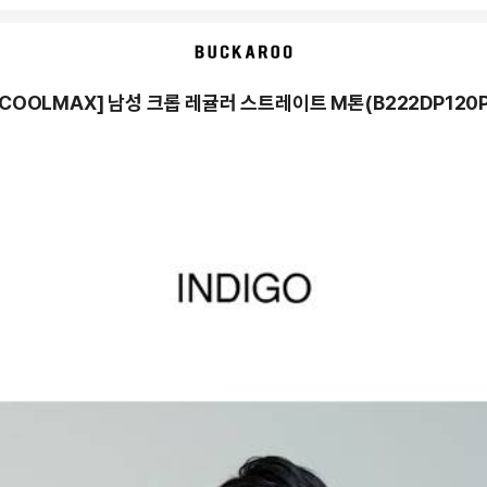
[COOLMAX] 남성 크롭 레귤러 스트레이트 M톤(B222DP120P