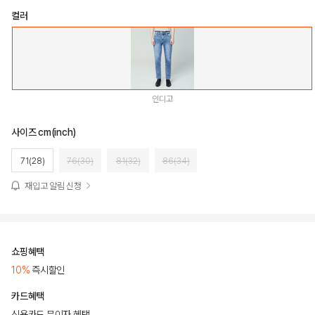
컬러
인디고
사이즈 cm(inch)
71(28)
76(30)
81(32)
86(34)
재입고 알림 신청
쇼핑혜택
10%
즉시할인
카드혜택
신용카드 무이자 혜택