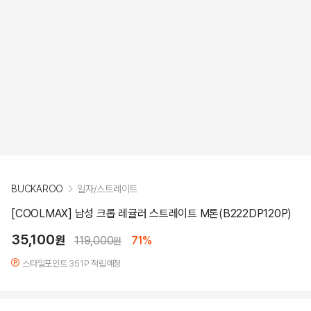
BUCKAROO
일자/스트레이트
[COOLMAX] 남성 크롭 레귤러 스트레이트 M톤(B222DP120P)
35,100
원
119,000
71%
원
스타일포인트 351P 적립예정