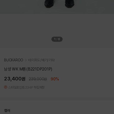
1
/
8
BUCKAROO
테이퍼드/배기/기타
남성 WK M톤(B221DP201P)
23,400
원
239,000
90%
원
스타일포인트 234P 적립예정
컬러