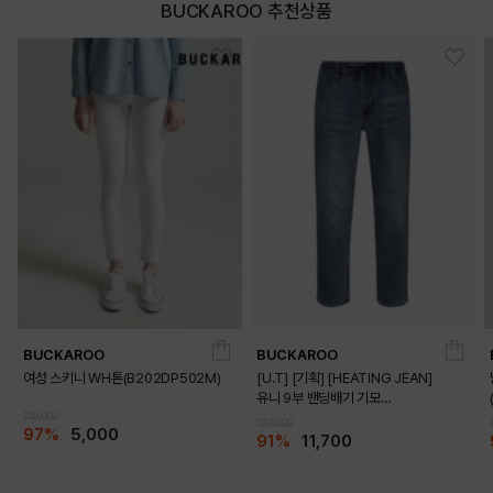
BUCKAROO 추천상품
BUCKAROO
BUCKAROO
여성 스키니 WH톤(B202DP502M)
[U.T] [기획] [HEATING JEAN]
유니 9부 밴딩배기 기모
179,000
(B225Z0244P)
127,200
97%
5,000
91%
11,700