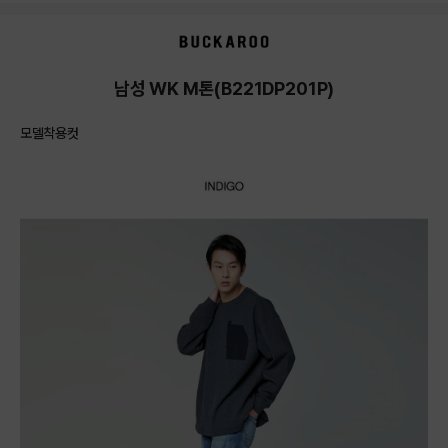
상품상세정보
남성 WK M톤(B221DP201P)
모델착용컷