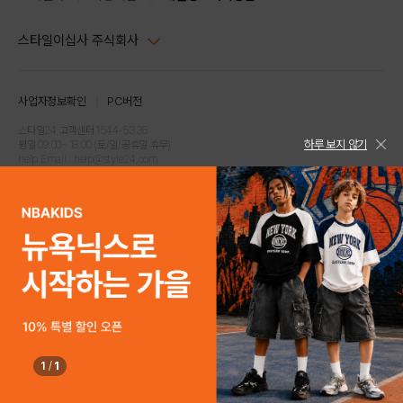
스타일이십사 주식회사
대표이사 : 임동환, 김지원
사업자정보확인
PC버전
주소 : 서울시 강남구 논현로 633, 6층 (논현동, 한세엠케이빌딩)
사업자등록번호 : 116-81-32499
스타일24 고객센터 1544-5336
하루 보지 않기
평일 09:00~ 18:00 (토/일/공휴일 휴무)
통신판매업신고번호 : 제 2024-서울강남-04239
help Email : help@style24.com
개인정보보호책임자 : 배기영
COPYRIGHTⓒ2021 STYLE24 ALL RIGHTS RESERVED.
호스팅 서비스 : 스타일이십사㈜
고객센터 1544-5336(평일 09:00~ 18:00 토/일/공휴일 휴무)
1
/
1