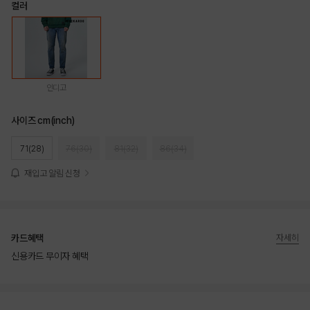
컬러
인디고
사이즈 cm(inch)
71(28)
76(30)
81(32)
86(34)
재입고 알림 신청
카드혜택
자세히
신용카드 무이자 혜택
상품상세정보