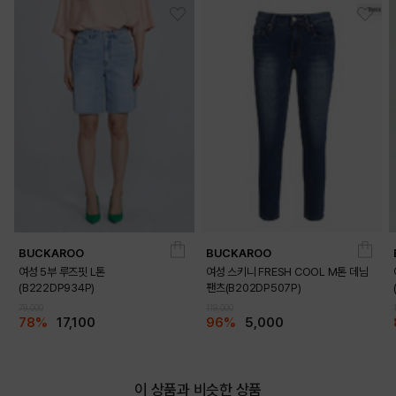
BUCKAROO
BUCKAROO
여성 5부 루즈핏 L톤
여성 스키니 FRESH COOL M톤 데님
(B222DP934P)
팬츠(B202DP507P)
79,000
119,000
78%
17,100
96%
5,000
이 상품과 비슷한 상품