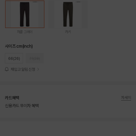
차콜 그레이
카키
사이즈 cm(inch)
66(26)
71(28)
재입고 알림 신청
카드혜택
자세히
신용카드 무이자 혜택
상품상세정보