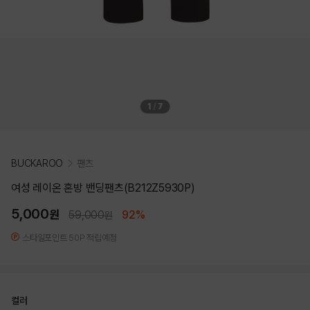
1
/
7
BUCKAROO
팬츠
여성 레이온 혼방 밴딩팬츠(B212Z5930P)
5,000
원
59,000
92%
원
스타일포인트 50P 적립예정
컬러