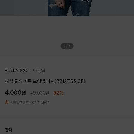
1
/
7
BUCKAROO
나시/탑
여성 골지 버튼 브이넥 나시(B212TS510P)
4,000
원
49,000
92%
원
스타일포인트 40P 적립예정
컬러