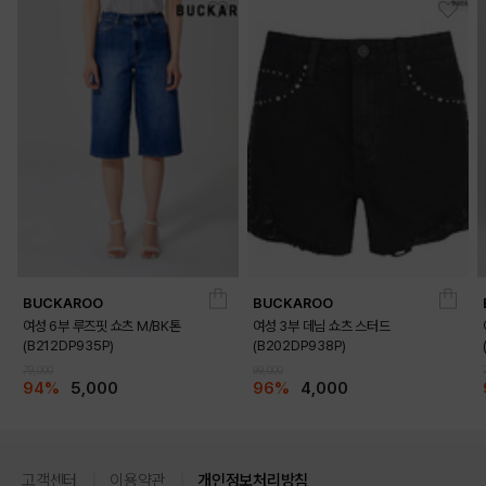
BUCKAROO
BUCKAROO
여성 6부 루즈핏 쇼츠 M/BK톤
여성 3부 데님 쇼츠 스터드
(B212DP935P)
(B202DP938P)
79,000
99,000
94%
5,000
96%
4,000
고객센터
이용약관
개인정보처리방침