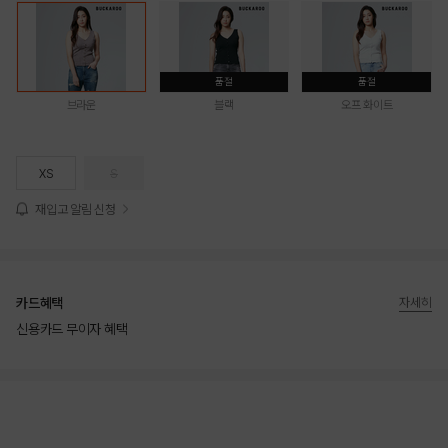
품절
품절
브라운
블랙
오프 화이트
XS
S
재입고 알림 신청
카드혜택
자세히
신용카드 무이자 혜택
상품상세정보