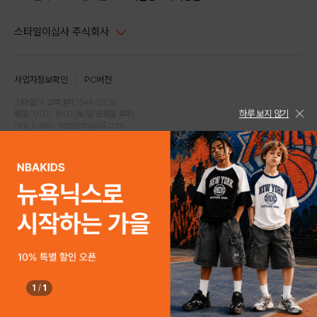
스타일이십사 주식회사
대표이사 : 임동환, 김지원
사업자정보확인
PC버전
주소 : 서울시 강남구 논현로 633, 6층 (논현동, 한세엠케이빌딩)
사업자등록번호 : 116-81-32499
스타일24 고객센터 1544-5336
하루 보지 않기
평일 09:00~ 18:00 (토/일/공휴일 휴무)
통신판매업신고번호 : 제 2024-서울강남-04239
help Email : help@style24.com
개인정보보호책임자 : 배기영
COPYRIGHTⓒ2021 STYLE24 ALL RIGHTS RESERVED.
호스팅 서비스 : 스타일이십사㈜
고객센터 1544-5336(평일 09:00~ 18:00 토/일/공휴일 휴무)
1
/
1