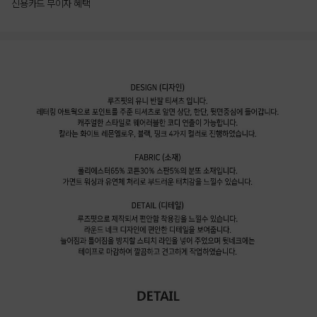
신용카드 무이자 혜택
상품상세정보