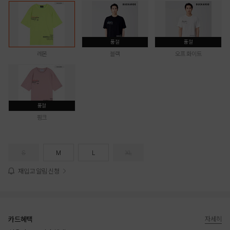
품절
품절
레몬
블랙
오프 화이트
품절
핑크
S
M
L
XL
재입고 알림 신청
카드혜택
자세히