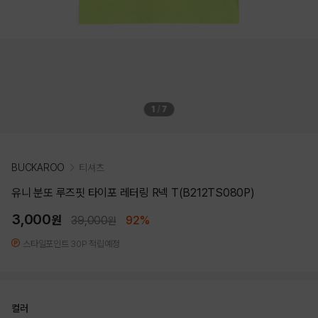
1
/
7
BUCKAROO
티셔츠
유니 분또 루즈핏 타이포 레터링 R넥 T(B212TS080P)
3,000
원
39,000
92%
원
스타일포인트 30P 적립예정
컬러