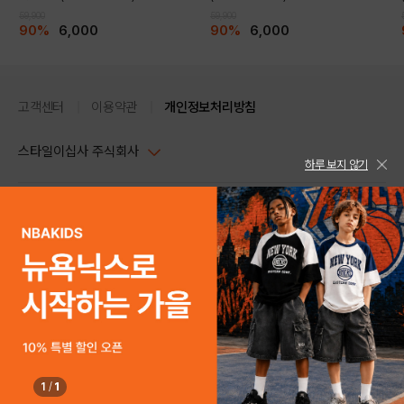
59,900
59,900
90%
6,000
90%
6,000
고객센터
이용약관
개인정보처리방침
스타일이십사 주식회사
하루 보지 않기
대표이사 : 임동환, 김지원
사업자정보확인
PC버전
주소 : 서울시 강남구 논현로 633, 6층 (논현동, 한세엠케이빌딩)
사업자등록번호 : 116-81-32499
스타일24 고객센터 1544-5336
평일 09:00~ 18:00 (토/일/공휴일 휴무)
통신판매업신고번호 : 제 2024-서울강남-04239
help Email : help@style24.com
개인정보보호책임자 : 배기영
COPYRIGHTⓒ2021 STYLE24 ALL RIGHTS RESERVED.
호스팅 서비스 : 스타일이십사㈜
상품고시정보
고객센터 1544-5336(평일 09:00~ 18:00 토/일/공휴일 휴무)
제품소재
[겉감]폴리에스터65% 면30% 폴리우레탄5%
색상
OFF WHITE,BLACK,PINK,LEMON YELLOW
1
/
1
구매하기