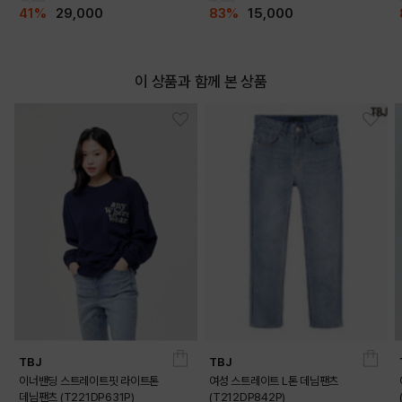
41%
29,000
83%
15,000
이 상품과 함께 본 상품
TBJ
TBJ
이너밴딩 스트레이트핏 라이트톤
여성 스트레이트 L톤 데님팬츠
데님팬츠 (T221DP631P)
(T212DP842P)