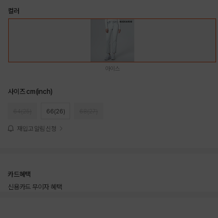
컬러
아이스
사이즈 cm(inch)
64(25)
66(26)
68(27)
재입고 알림 신청
카드혜택
신용카드 무이자 혜택
상품상세정보