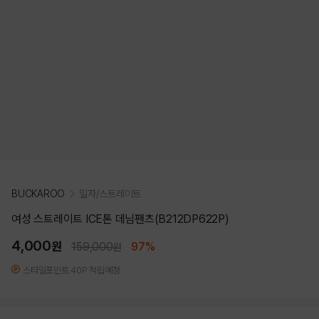
BUCKAROO
일자/스트레이트
여성 스트레이트 ICE톤 데님팬츠(B212DP622P)
4,000
원
159,000
97%
원
스타일포인트 40P 적립예정