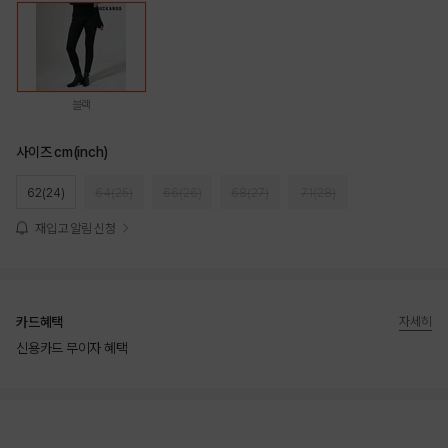
블랙
사이즈 cm(inch)
62(24)
64(25)
66(26)
68(27)
71(28)
재입고 알림 신청
카드혜택
자세히
신용카드 무이자 혜택
상품상세정보