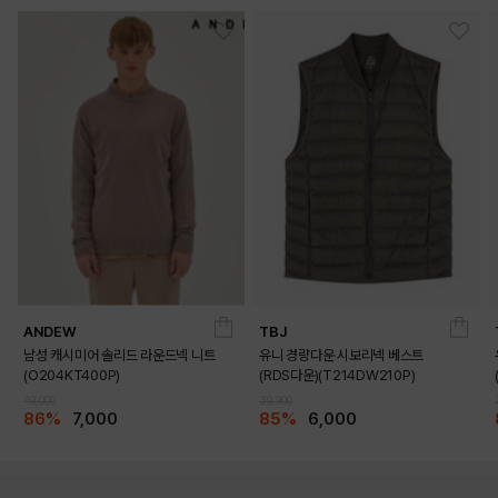
ANDEW
TBJ
남성 캐시미어 솔리드 라운드넥 니트
유니 경량다운 시보리넥 베스트
(O204KT400P)
(RDS다운)(T214DW210P)
49,000
39,900
86%
7,000
85%
6,000