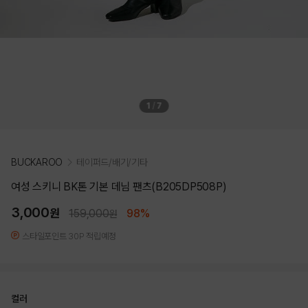
1
/
7
BUCKAROO
테이퍼드/배기/기타
여성 스키니 BK톤 기본 데님 팬츠(B205DP508P)
3,000
원
159,000
98%
원
스타일포인트 30P 적립예정
컬러