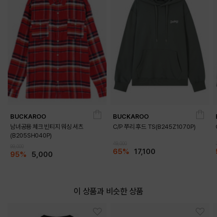
BUCKAROO
BUCKAROO
남녀공용 체크 빈티지 워싱 셔츠
C/P 쭈리 후드 TS(B245Z1070P)
(B205SH040P)
49,000
99,000
65%
17,100
95%
5,000
이 상품과 비슷한 상품