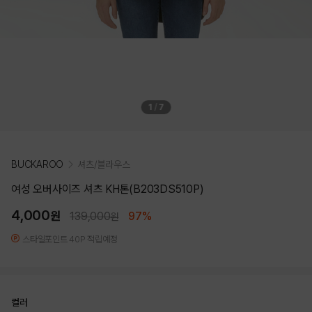
1
/
7
BUCKAROO
셔츠/블라우스
여성 오버사이즈 셔츠 KH톤(B203DS510P)
4,000
원
139,000
97%
원
스타일포인트 40P 적립예정
컬러