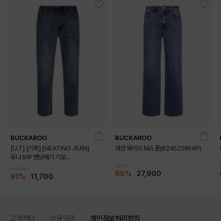
BUCKAROO
BUCKAROO
[U.T] [기획] [HEATING JEAN]
여성 와이드 M/L톤(B245Z0814P)
유니 9부 밴딩배기 기모
(B225Z0244P)
79,200
127,200
65%
27,900
91%
11,700
고객센터
이용약관
개인정보처리방침