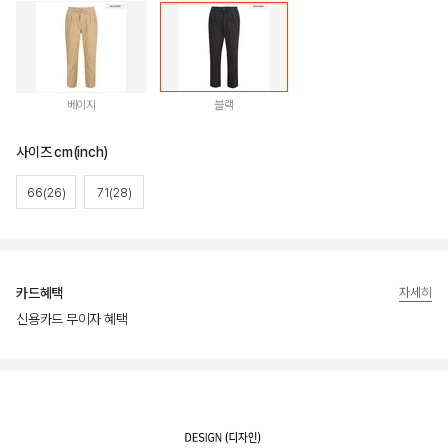
베이지
블랙
사이즈 cm(inch)
66(26)
71(28)
카드혜택
자세히
신용카드 무이자 혜택
상품상세정보