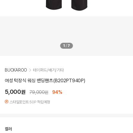
1
/
7
BUCKAROO
테이퍼드/배기/기타
여성 턱장식 워싱 밴딩팬츠(B202PT940P)
5,000
원
79,000
94%
원
스타일포인트 50P 적립예정
컬러