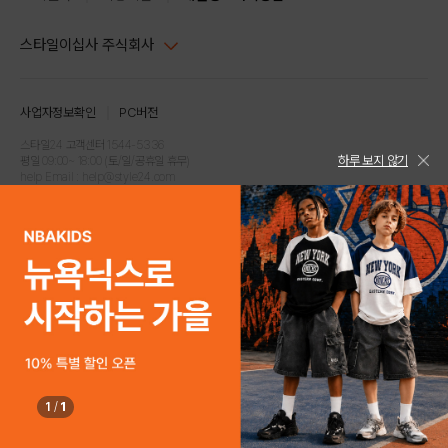
스타일이십사 주식회사
대표이사 : 임동환, 김지원
사업자정보확인
PC버전
주소 : 서울시 강남구 논현로 633, 6층 (논현동, 한세엠케이빌딩)
사업자등록번호 : 116-81-32499
스타일24 고객센터 1544-5336
하루 보지 않기
평일 09:00~ 18:00 (토/일/공휴일 휴무)
통신판매업신고번호 : 제 2024-서울강남-04239
help Email : help@style24.com
개인정보보호책임자 : 배기영
COPYRIGHTⓒ2021 STYLE24 ALL RIGHTS RESERVED.
호스팅 서비스 : 스타일이십사㈜
고객센터 1544-5336(평일 09:00~ 18:00 토/일/공휴일 휴무)
1
/
1