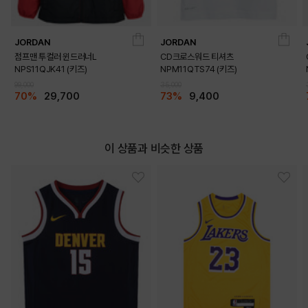
JORDAN
JORDAN
점프맨 투컬러 윈드러너L
CD크로스워드 티셔츠
NPS11QJK41 (키즈)
NPM11QTS74 (키즈)
99,000
35,000
70%
29,700
73%
9,400
이 상품과 비슷한 상품