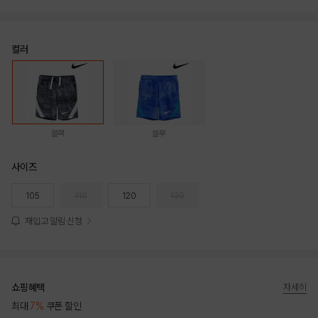
컬러
블랙
블루
사이즈
105
110
120
130
재입고 알림 신청
쇼핑혜택
자세히
최대
7%
쿠폰 할인