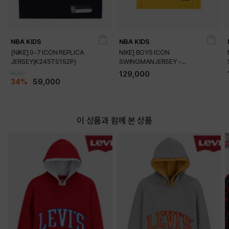
NBA KIDS
NBA KIDS
[NIKE] 0-7 ICON REPLICA
NIKE] BOYS ICON
JERSEY(K245TS152P)
SWINGMANJERSEY -
PLAYER(K245TS054P)
129,000
89,000
34%
59,000
이 상품과 함께 본 상품