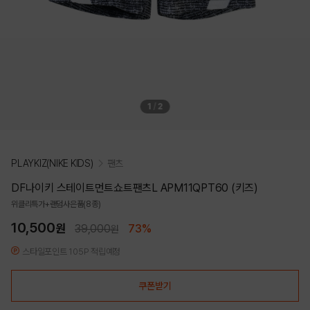
1
/
2
PLAYKIZ(NIKE KIDS)
팬츠
DF나이키 스테이트먼트쇼트팬츠L APM11QPT60 (키즈)
위클리특가+랜덤사은품(8종)
10,500
원
39,000
73%
원
스타일포인트 105P 적립예정
쿠폰받기