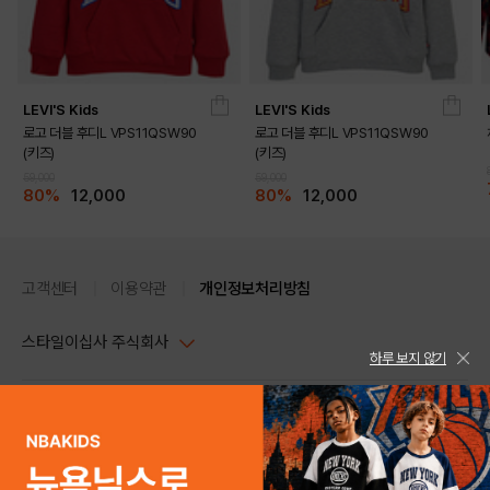
LEVI'S Kids
LEVI'S Kids
로고 더블 후디L VPS11QSW90
로고 더블 후디L VPS11QSW90
(키즈)
(키즈)
59,000
59,000
80%
12,000
80%
12,000
고객센터
이용약관
개인정보처리방침
스타일이십사 주식회사
하루 보지 않기
대표이사 : 임동환, 김지원
사업자정보확인
PC버전
주소 : 서울시 강남구 논현로 633, 6층 (논현동, 한세엠케이빌딩)
사업자등록번호 : 116-81-32499
스타일24 고객센터 1544-5336
평일 09:00~ 18:00 (토/일/공휴일 휴무)
통신판매업신고번호 : 제 2024-서울강남-04239
help Email : help@style24.com