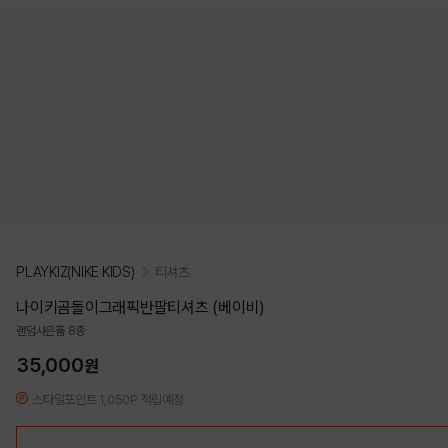
PLAYKIZ(NIKE KIDS)
티셔츠
나이키곰돌이그래픽반팔티셔츠 (베이비)
랜덤사은품 8종
35,000
원
스타일포인트 1,050P 적립예정