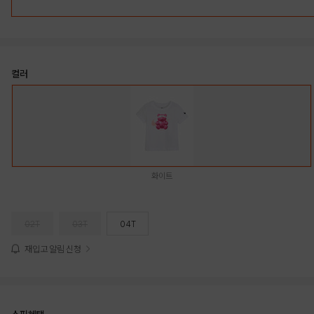
컬러
화이트
02T
03T
04T
재입고 알림 신청