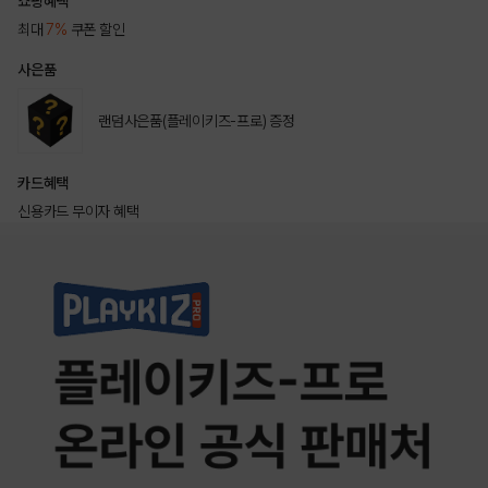
쇼핑혜택
최대
7%
쿠폰 할인
사은품
랜덤사은품(플레이키즈-프로) 증정
카드혜택
신용카드 무이자 혜택
상품상세정보