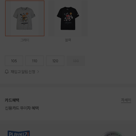
그레이
블랙
105
110
120
130
재입고 알림 신청
카드혜택
자세히
신용카드 무이자 혜택
상품상세정보