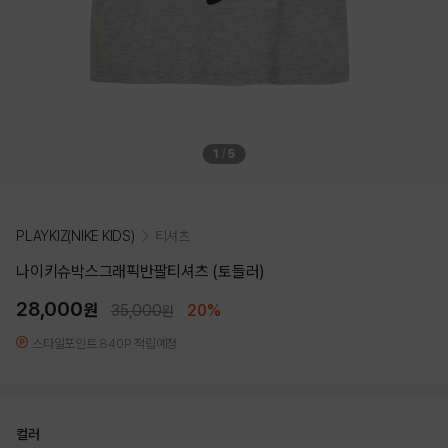
1
/
5
PLAYKIZ(NIKE KIDS)
티셔츠
나이키슈박스그래픽반팔티셔츠 (토들러)
28,000
원
35,000
20%
원
스타일포인트 840P 적립예정
컬러