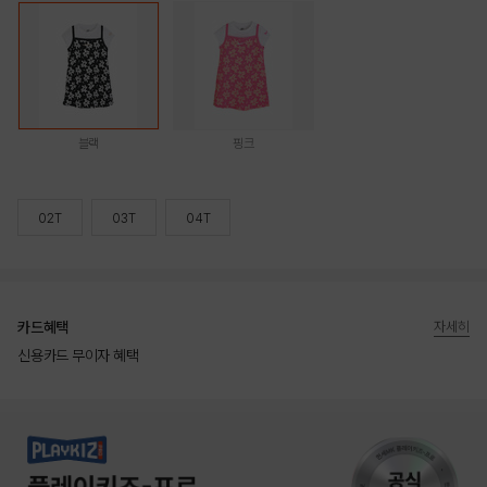
블랙
핑크
02T
03T
04T
카드혜택
자세히
신용카드 무이자 혜택
상품상세정보